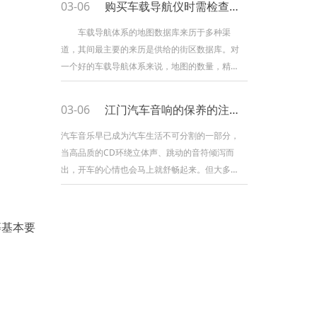
03-06
购买车载导航仪时需检查什么？
使用三维坐标中的间隔公式，使用3颗卫星，就能
够组成3个方程式，解出观测点的位置（X,Y,Z）。
车载导航体系的地图数据库来历于多种渠
考虑到卫星的时钟与接纳机时钟之间的差错，实
道，其间最主要的来历是供给的街区数据库。对
践上有4个未知数，X、Y、Z和钟差，因而需求
一个好的车载导航体系来说，地图的数量，精确
程度，以及数据的及时性，都很重要。不管GPS
供给的坐标位置有多么精确，如果你的导航体系
03-06
江门汽车音响的保养的注意事项
不能供给你地点地区的地图，或是供给的地图有
过错，你的体系就可以说是毫无价值。因而，购
汽车音乐早已成为汽车生活不可分割的一部分，
买车载卫星导航体系时，要注意以下事项：
当高品质的CD环绕立体声、跳动的音符倾泻而
榜首，检查测试体系的精确性。挑选一、两个你
出，开车的心情也会马上就舒畅起来。但大多数
所了解的路段，或是新近
车主却只知道享受美妙音乐带来的快感，却不知
道怎样保护它的“嗓子”，下面我们就来看一下在高
温的夏季如何保养汽车音响。由于夏季空气潮
等基本要
湿，很容易造成cd盘上结雾，潮湿的cd盘如果直
接进入主机会令激光头读取速度跟不上，同时电
器元件受潮，严重了还会造成激光头损伤。潮湿
和高温是电子组件