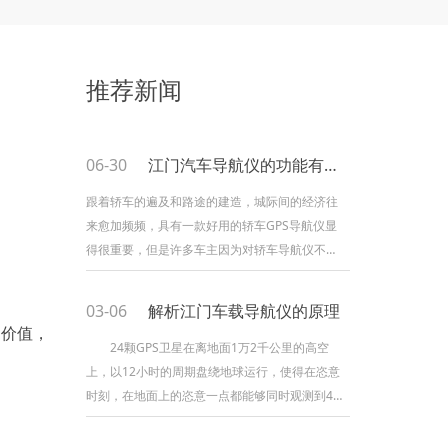
推荐新闻
06-30
江门汽车导航仪的功能有哪些
跟着轿车的遍及和路途的建造，城际间的经济往
来愈加频频，具有一款好用的轿车GPS导航仪显
得很重要，但是许多车主因为对轿车导航仪不行
了解，有些车主会问轿车导航仪怎样用？轿车导
航仪功用有哪些？下面笔者就来介绍一下轿车导
03-06
解析江门车载导航仪的原理
航仪有哪些常用功用，以及车载导航仪该怎样运
的价值，
用。1.地图查询功用可以在操作终端上查找
24颗GPS卫星在离地面1万2千公里的高空
上，以12小时的周期盘绕地球运行，使得在恣意
时刻，在地面上的恣意一点都能够同时观测到4颗
以上的卫星。 因为卫星的位置精确可知，在
GPS观测中，咱们可得到卫星到接纳机的间隔，