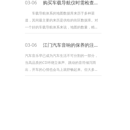
03-06
购买车载导航仪时需检查什么？
使用三维坐标中的间隔公式，使用3颗卫星，就能
够组成3个方程式，解出观测点的位置（X,Y,Z）。
车载导航体系的地图数据库来历于多种渠
考虑到卫星的时钟与接纳机时钟之间的差错，实
道，其间最主要的来历是供给的街区数据库。对
践上有4个未知数，X、Y、Z和钟差，因而需求
一个好的车载导航体系来说，地图的数量，精确
程度，以及数据的及时性，都很重要。不管GPS
供给的坐标位置有多么精确，如果你的导航体系
03-06
江门汽车音响的保养的注意事项
不能供给你地点地区的地图，或是供给的地图有
过错，你的体系就可以说是毫无价值。因而，购
汽车音乐早已成为汽车生活不可分割的一部分，
买车载卫星导航体系时，要注意以下事项：
当高品质的CD环绕立体声、跳动的音符倾泻而
榜首，检查测试体系的精确性。挑选一、两个你
出，开车的心情也会马上就舒畅起来。但大多数
所了解的路段，或是新近
车主却只知道享受美妙音乐带来的快感，却不知
道怎样保护它的“嗓子”，下面我们就来看一下在高
温的夏季如何保养汽车音响。由于夏季空气潮
湿，很容易造成cd盘上结雾，潮湿的cd盘如果直
接进入主机会令激光头读取速度跟不上，同时电
器元件受潮，严重了还会造成激光头损伤。潮湿
和高温是电子组件