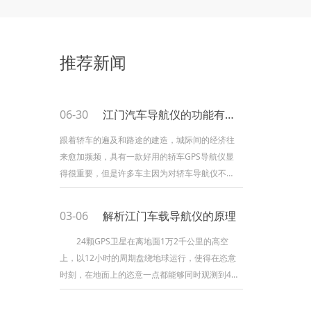
推荐新闻
06-30
江门汽车导航仪的功能有哪些
跟着轿车的遍及和路途的建造，城际间的经济往
来愈加频频，具有一款好用的轿车GPS导航仪显
得很重要，但是许多车主因为对轿车导航仪不行
了解，有些车主会问轿车导航仪怎样用？轿车导
航仪功用有哪些？下面笔者就来介绍一下轿车导
03-06
解析江门车载导航仪的原理
航仪有哪些常用功用，以及车载导航仪该怎样运
用。1.地图查询功用可以在操作终端上查找
24颗GPS卫星在离地面1万2千公里的高空
上，以12小时的周期盘绕地球运行，使得在恣意
时刻，在地面上的恣意一点都能够同时观测到4颗
以上的卫星。 因为卫星的位置精确可知，在
GPS观测中，咱们可得到卫星到接纳机的间隔，