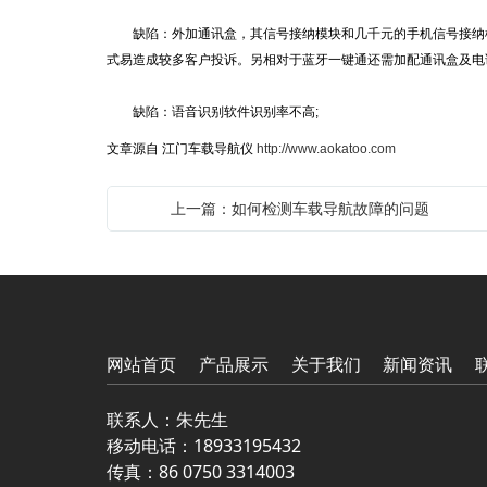
缺陷：外加通讯盒，其信号接纳模块和几千元的手机信号接纳模
式易造成较多客户投诉。另相对于蓝牙一键通还需加配通讯盒及电话
缺陷：语音识别软件识别率不高;
文章源自
江门车
载导航仪
http://www.aokatoo.com
上一篇：如何检测车载导航故障的问题
网站首页
产品展示
关于我们
新闻资讯
联系人：朱先生
移动电话：
18933195432
传真：86 0750 3314003