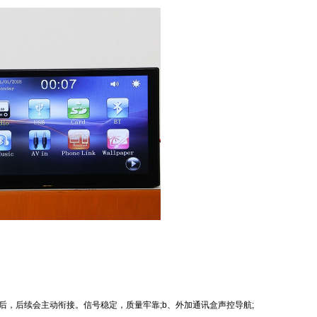
后续会主动衔接。信号稳定，质量牢靠;b、外加通讯盒声控导航;